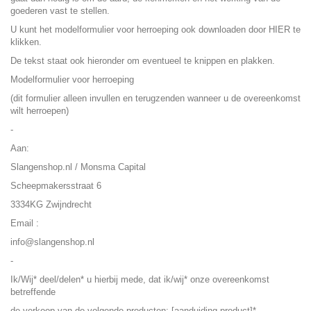
goederen vast te stellen.
U kunt het modelformulier voor herroeping ook downloaden door
HIER
te
klikken.
De tekst staat ook hieronder om eventueel te knippen en plakken.
Modelformulier voor herroeping
(dit formulier alleen invullen en terugzenden wanneer u de overeenkomst
wilt herroepen)
-
Aan:
Slangenshop.nl / Monsma Capital
Scheepmakersstraat 6
3334KG Zwijndrecht
Email :
info@slangenshop.nl
-
Ik/Wij* deel/delen* u hierbij mede, dat ik/wij* onze overeenkomst
betreffende
de verkoop van de volgende producten: [aanduiding product]*