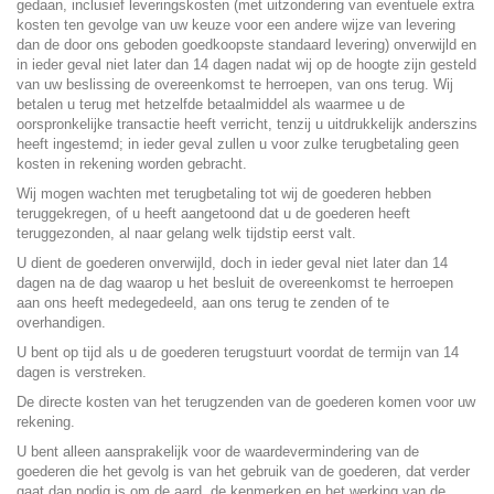
gedaan, inclusief leveringskosten (met uitzondering van eventuele extra
kosten ten gevolge van uw keuze voor een andere wijze van levering
dan de door ons geboden goedkoopste standaard levering) onverwijld en
in ieder geval niet later dan 14 dagen nadat wij op de hoogte zijn gesteld
van uw beslissing de overeenkomst te herroepen, van ons terug. Wij
betalen u terug met hetzelfde betaalmiddel als waarmee u de
oorspronkelijke transactie heeft verricht, tenzij u uitdrukkelijk anderszins
heeft ingestemd; in ieder geval zullen u voor zulke terugbetaling geen
kosten in rekening worden gebracht.
Wij mogen wachten met terugbetaling tot wij de goederen hebben
teruggekregen, of u heeft aangetoond dat u de goederen heeft
teruggezonden, al naar gelang welk tijdstip eerst valt.
U dient de goederen onverwijld, doch in ieder geval niet later dan 14
dagen na de dag waarop u het besluit de overeenkomst te herroepen
aan ons heeft medegedeeld, aan ons terug te zenden of te
overhandigen.
U bent op tijd als u de goederen terugstuurt voordat de termijn van 14
dagen is verstreken.
De directe kosten van het terugzenden van de goederen komen voor uw
rekening.
U bent alleen aansprakelijk voor de waardevermindering van de
goederen die het gevolg is van het gebruik van de goederen, dat verder
gaat dan nodig is om de aard, de kenmerken en het werking van de