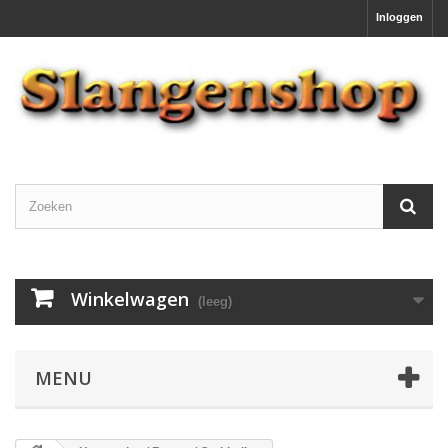
Inloggen
Winkelwagen
(leeg)
MENU