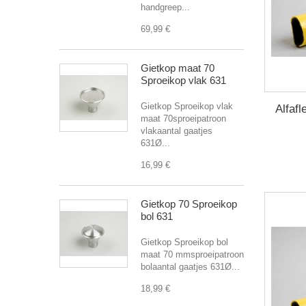
handgreep...
69,99 €
Gietkop maat 70
Sproeikop vlak 631
Gietkop Sproeikop vlak
Alfaf
maat 70sproeipatroon
vlakaantal gaatjes
631Ø...
16,99 €
Gietkop 70 Sproeikop
bol 631
Gietkop Sproeikop bol
maat 70 mmsproeipatroon
bolaantal gaatjes 631Ø...
18,99 €