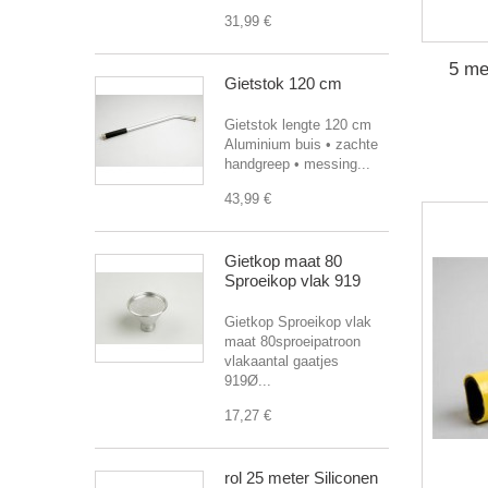
31,99 €
5 me
Gietstok 120 cm
Gietstok lengte 120 cm
Aluminium buis • zachte
handgreep • messing...
43,99 €
Gietkop maat 80
Sproeikop vlak 919
Gietkop Sproeikop vlak
maat 80sproeipatroon
vlakaantal gaatjes
919Ø...
17,27 €
rol 25 meter Siliconen