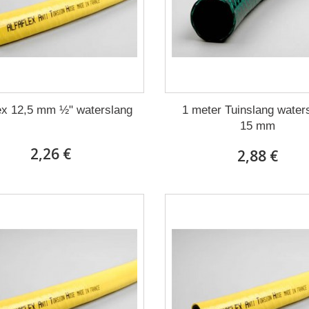
lex 12,5 mm ½" waterslang
1 meter Tuinslang water
15 mm
2,26 €
2,88 €