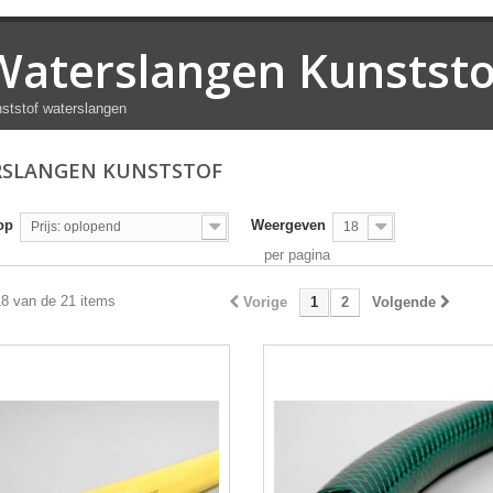
Waterslangen Kunststo
ststof waterslangen
SLANGEN KUNSTSTOF
op
Weergeven
Prijs: oplopend
18
per pagina
18 van de 21 items
Vorige
1
2
Volgende