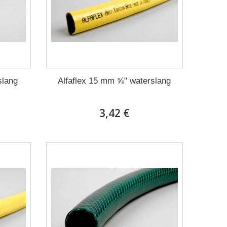
slang
Alfaflex 15 mm ⅝" waterslang
3,42 €