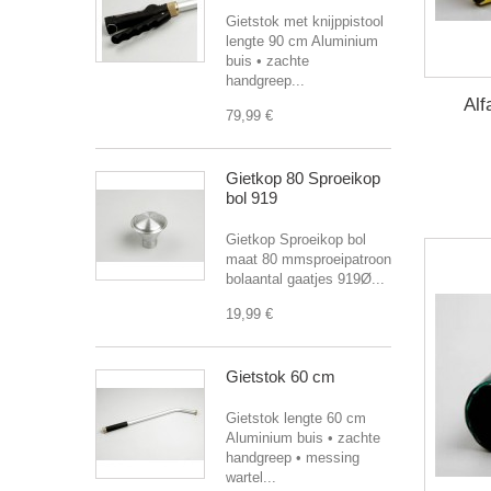
Gietstok met knijppistool
lengte 90 cm Aluminium
buis • zachte
handgreep...
Alf
79,99 €
Gietkop 80 Sproeikop
bol 919
Gietkop Sproeikop bol
maat 80 mmsproeipatroon
bolaantal gaatjes 919Ø...
19,99 €
Gietstok 60 cm
Gietstok lengte 60 cm
Aluminium buis • zachte
handgreep • messing
wartel...