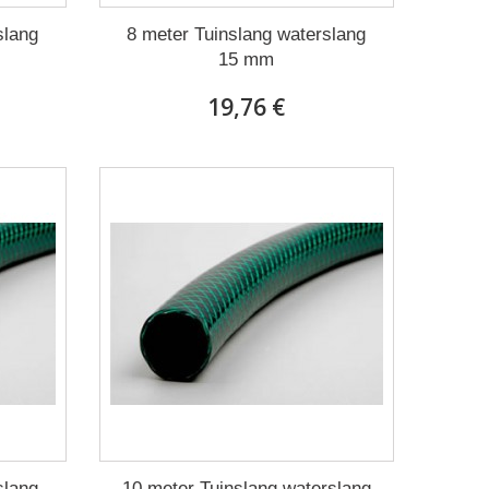
slang
8 meter Tuinslang waterslang
15 mm
19,76 €
slang
10 meter Tuinslang waterslang