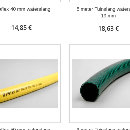
aflex 40 mm waterslang
5 meter Tuinslang water
19 mm
14,85 €
18,63 €
aflex 50 mm waterslang
3 meter Tuinslang water