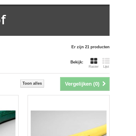
f
Er zijn 21 producten
Bekijk:
Raster
Lijst
Toon alles
Vergelijken (
0
)