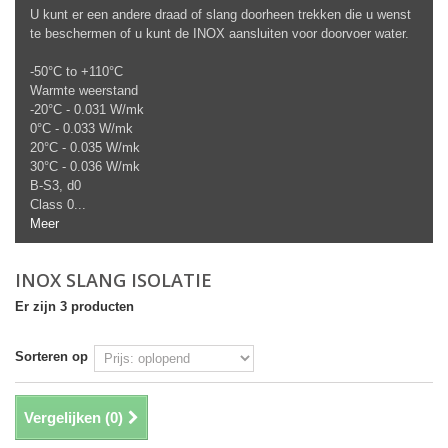
U kunt er een andere draad of slang doorheen trekken die u wenst
te beschermen of u kunt de INOX aansluiten voor doorvoer water.
-50°C to +110°C
Warmte weerstand
-20°C - 0.031 W/mk
0°C - 0.033 W/mk
20°C - 0.035 W/mk
30°C - 0.036 W/mk
B-S3, d0
Class 0...
Meer
INOX SLANG ISOLATIE
Er zijn 3 producten
Sorteren op
Vergelijken (
0
)