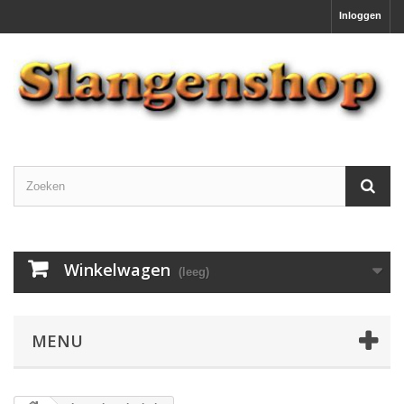
Inloggen
Winkelwagen
(leeg)
MENU