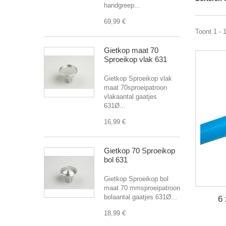
handgreep...
69,99 €
Toont 1 - 
Gietkop maat 70
Sproeikop vlak 631
Gietkop Sproeikop vlak
maat 70sproeipatroon
vlakaantal gaatjes
631Ø...
16,99 €
Gietkop 70 Sproeikop
bol 631
Gietkop Sproeikop bol
maat 70 mmsproeipatroon
bolaantal gaatjes 631Ø...
6 
18,99 €