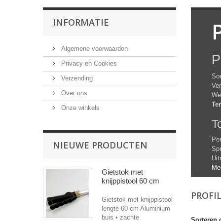
INFORMATIE
P
Algemene voorwaarden
P
Privacy en Cookies
So
Verzending
Ver
Over ons
Wer
Te
Onze winkels
T
Per
NIEUWE PRODUCTEN
Sp
Uit
Me
Gietstok met
knijppistool 60 cm
PROFI
Gietstok met knijppistool
lengte 60 cm Aluminium
buis • zachte
Sorteren 