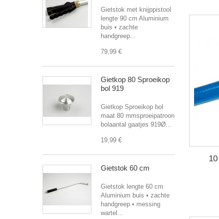
Gietstok met knijppistool
lengte 90 cm Aluminium
buis • zachte
handgreep...
79,99 €
Gietkop 80 Sproeikop
bol 919
Gietkop Sproeikop bol
maat 80 mmsproeipatroon
bolaantal gaatjes 919Ø...
19,99 €
10
Gietstok 60 cm
Gietstok lengte 60 cm
Aluminium buis • zachte
handgreep • messing
wartel...