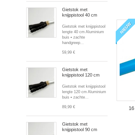
Gietstok met
knijppistool 40 cm
NIEUW
Gietstok met knijppistool
lengte 40 cm Aluminium
buis • zachte
handgreep...
59,99 €
Gietstok met
knijppistool 120 cm
Gietstok met knijppistool
lengte 120 cm Aluminium
buis • zachte...
89,99 €
16
Gietstok met
knijppistool 90 cm