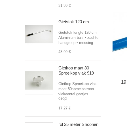
31,99 €
Gietstok 120 cm
Gietstok lengte 120 cm
Aluminium buis • zachte
handgreep • messing...
43,99 €
Gietkop maat 80
Sproeikop vlak 919
19
Gietkop Sproeikop vlak
maat 80sproeipatroon
vlakaantal gaatjes
919Ø...
17,27 €
rol 25 meter Siliconen