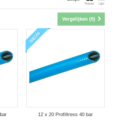
Raster
Lijst
Vergelijken (
0
)
NIEUW
 bar
12 x 20 Profiltress 40 bar