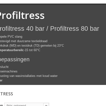
rofiltress
rofiltress 40 bar / Profiltress 80 bar
epele PVC slang
stevigd met duurzame textieldraad
kdruk (WD) en testdruk (TD) gemeten bij 23°C
mperatuurbereik:
-15 tot 60°C
oepassingen
slucht
roeimachines
rusting van wasinstallaties met koud water
er
LTRESS
op
Prijs: oplopend