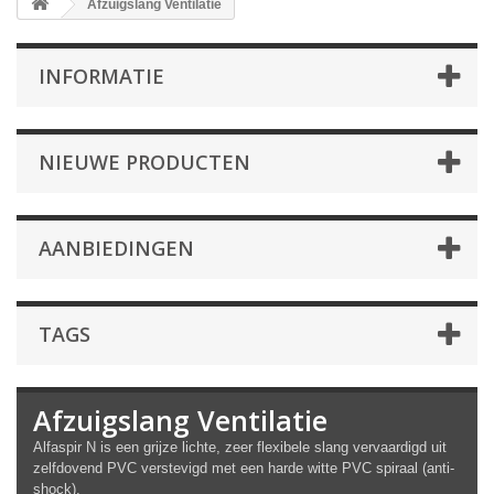
Afzuigslang Ventilatie
INFORMATIE
NIEUWE PRODUCTEN
AANBIEDINGEN
TAGS
Afzuigslang Ventilatie
Alfaspir N is een grijze lichte, zeer flexibele slang vervaardigd uit
zelfdovend PVC verstevigd met een harde witte PVC spiraal (anti-
shock).