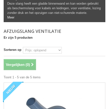
Deze slang heeft een gladde binnenwand en kan worden gebruikt
als beschermslang voor kabels en leidingen, voor ventilatie, lozing
zonder druk en het opzuigen van niet-schurende materie.
Meer
AFZUIGSLANG VENTILATIE
Er zijn 5 producten
Sorteren op
Vergelijken (
0
)
Toont 1 - 5 van de 5 items
NIEUW