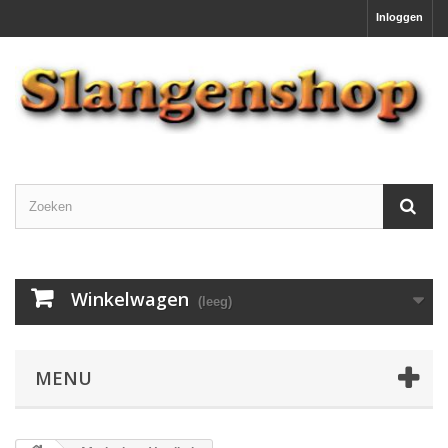
Inloggen
Winkelwagen
(leeg)
MENU