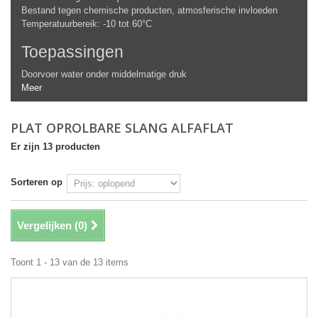
Bestand tegen chemische producten, atmosferische invloeden
Temperatuurbereik: -10 tot 60°C
Toepassingen
Doorvoer water onder middelmatige druk
Meer
PLAT OPROLBARE SLANG ALFAFLAT
Er zijn 13 producten
Sorteren op
Vergelijken (
0
)
Toont 1 - 13 van de 13 items