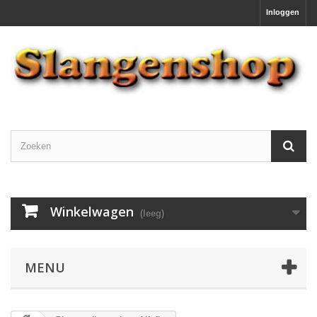
Inloggen
Winkelwagen
(leeg)
MENU