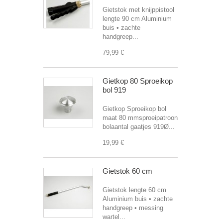
Gietstok met knijppistool
lengte 90 cm Aluminium
buis • zachte
handgreep...
79,99 €
Gietkop 80 Sproeikop
bol 919
Gietkop Sproeikop bol
maat 80 mmsproeipatroon
bolaantal gaatjes 919Ø...
19,99 €
Gietstok 60 cm
Gietstok lengte 60 cm
Aluminium buis • zachte
handgreep • messing
wartel...