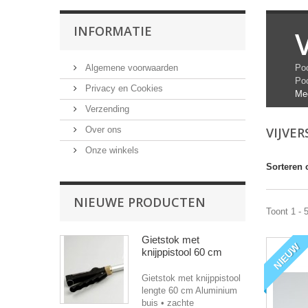
INFORMATIE
Algemene voorwaarden
Poo
Poo
Privacy en Cookies
Me
Verzending
Over ons
VIJVE
Onze winkels
Sorteren 
NIEUWE PRODUCTEN
Toont 1 - 
Gietstok met
NIEUW
knijppistool 60 cm
Gietstok met knijppistool
lengte 60 cm Aluminium
buis • zachte