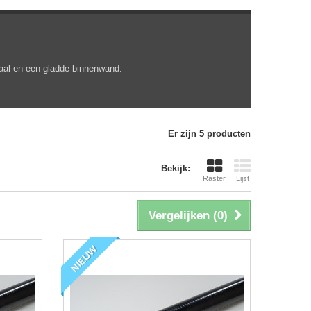
raal en een gladde binnenwand.
Er zijn 5 producten
Bekijk:
Raster
Lijst
Vergelijken (
0
)
NIEUW