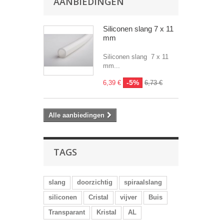
AANBIEDINGEN
Siliconen slang 7 x 11
mm
Siliconen slang 7 x 11
mm...
-5%
6,39 €
6,73 €
Alle aanbiedingen
TAGS
slang
doorzichtig
spiraalslang
siliconen
Cristal
vijver
Buis
Transparant
Kristal
AL