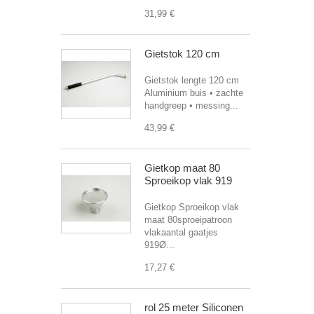
31,99 €
Gietstok 120 cm
Gietstok lengte 120 cm
Aluminium buis • zachte
handgreep • messing...
43,99 €
Gietkop maat 80
Sproeikop vlak 919
Gietkop Sproeikop vlak
maat 80sproeipatroon
vlakaantal gaatjes
919Ø...
17,27 €
rol 25 meter Siliconen