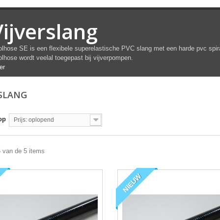
Vijverslang
lhose SE is een flexibele superelastische PVC slang met een harde pvc spi
lhose wordt veelal toegepast bij vijverpompen.
er
RSLANG
op
Prijs: oplopend
5 van de 5 items
NIEUW