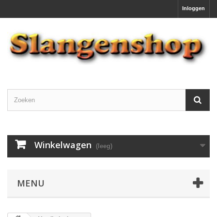
Inloggen
Winkelwagen
(leeg)
MENU