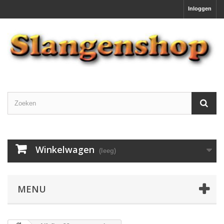
Inloggen
Winkelwagen
(leeg)
MENU