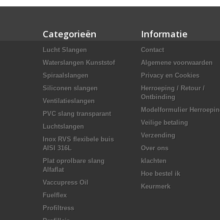
Categorieën
Informatie
Lucht Slangen
Contact
Waterslangen Kunststof
Algemene voorwaarden
Spiraalslangen
Privacy en Cookies
Siliconen slangen
Herroeping / Retour /
Ontbinding
Ventilatieslangen
Modelformulier Herroepi
PVC slang transparant
Veilige betaling
Luchtslangen
Verzending
Inox RVS flexibele buis
AISI 316L
Over ons
Plat oprolbare slang
klachten
Alfaflat
Hoe bestel ik
Vaccupress Oil
Keurmerk
Fuelflex
Profiltress