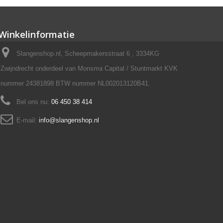
Winkelinformatie
Slangenshop.nl, Scheepmakersstraat 6 , 3334KG
Zwijndrecht onderdeel van Monsma Capital / Stuntmarkt KVK
nummer 24381898 BTW nummer NL002013120B41.
Bel ons nu:
06 450 38 414
E-mail:
info@slangenshop.nl