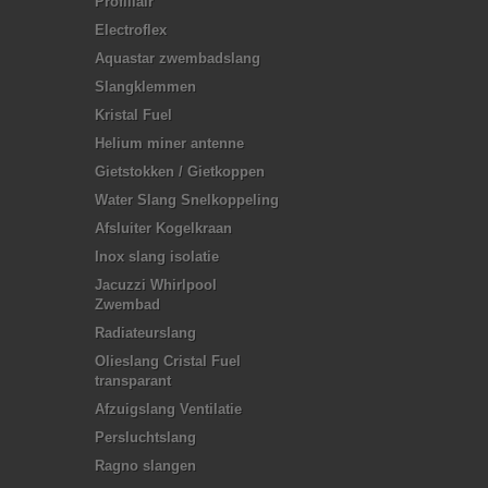
Profillair
Electroflex
Aquastar zwembadslang
Slangklemmen
Kristal Fuel
Helium miner antenne
Gietstokken / Gietkoppen
Water Slang Snelkoppeling
Afsluiter Kogelkraan
Inox slang isolatie
Jacuzzi Whirlpool
Zwembad
Radiateurslang
Olieslang Cristal Fuel
transparant
Afzuigslang Ventilatie
Persluchtslang
Ragno slangen