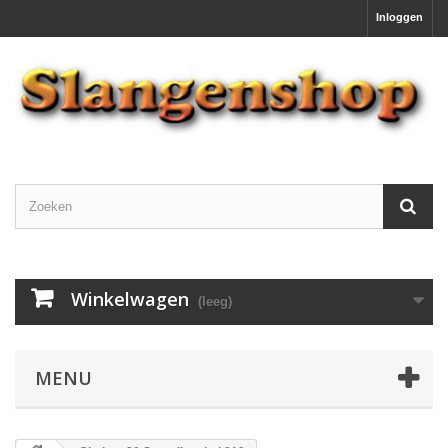
Inloggen
Winkelwagen
(leeg)
MENU