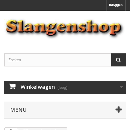
Inloggen
Winkelwagen
(leeg)
MENU