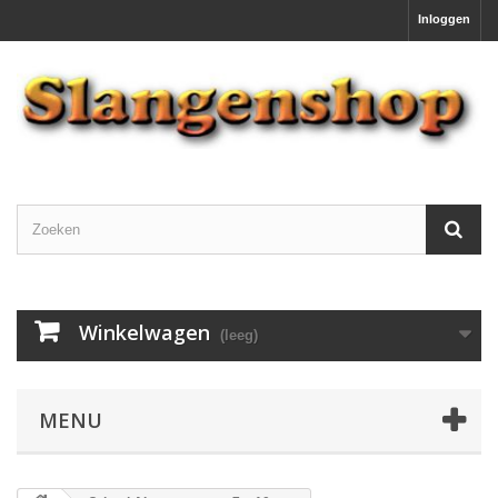
Inloggen
Winkelwagen
(leeg)
MENU