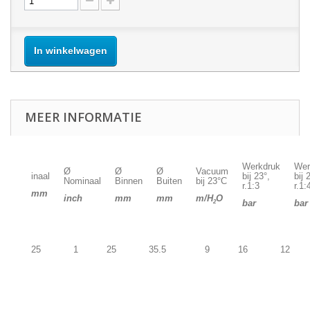
In winkelwagen
MEER INFORMATIE
Werkdruk
Wer
Ø
Ø
Ø
Vacuum
inaal
bij 23°,
bij 
Nominaal
Binnen
Buiten
bij 23°C
r.1:3
r.1:
mm
inch
mm
mm
m/H
O
bar
bar
2
25
1
25
35.5
9
16
12