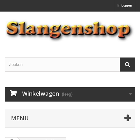
Inloggen
Winkelwagen
(leeg)
MENU