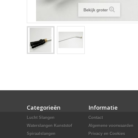
Bekijk groter
Categorieën
Informatie
Lucht Slangen
Contact
Waterslangen Kunststof
Algemene voorwaarden
Spiraalslangen
Privacy en Cookies