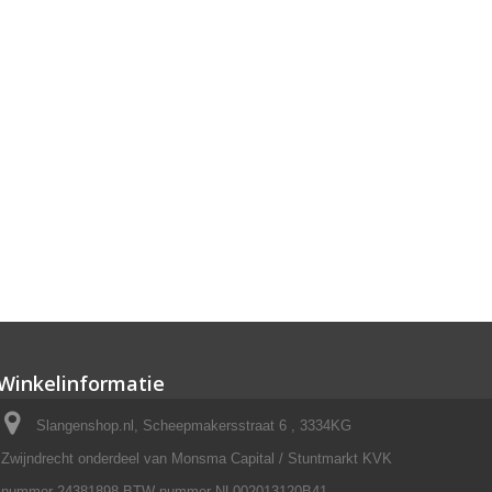
Winkelinformatie
Slangenshop.nl, Scheepmakersstraat 6 , 3334KG
Zwijndrecht onderdeel van Monsma Capital / Stuntmarkt KVK
nummer 24381898 BTW nummer NL002013120B41.