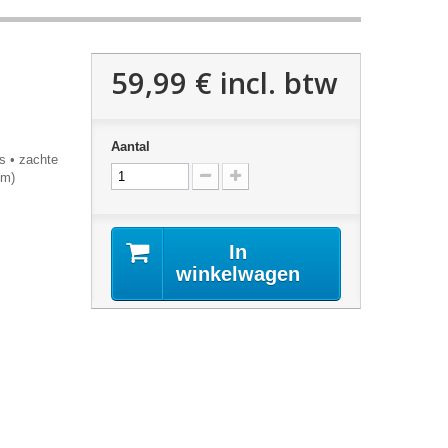
59,99 €
incl. btw
Aantal
s • zachte
 (mm)
In
winkelwagen