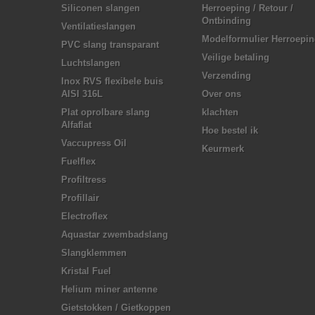
Siliconen slangen
Herroeping / Retour /
Ontbinding
Ventilatieslangen
Modelformulier Herroepi
PVC slang transparant
Veilige betaling
Luchtslangen
Verzending
Inox RVS flexibele buis
AISI 316L
Over ons
Plat oprolbare slang
klachten
Alfaflat
Hoe bestel ik
Vaccupress Oil
Keurmerk
Fuelflex
Profiltress
Profillair
Electroflex
Aquastar zwembadslang
Slangklemmen
Kristal Fuel
Helium miner antenne
Gietstokken / Gietkoppen