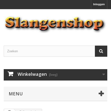
Inloggen
Winkelwagen
(leeg)
MENU